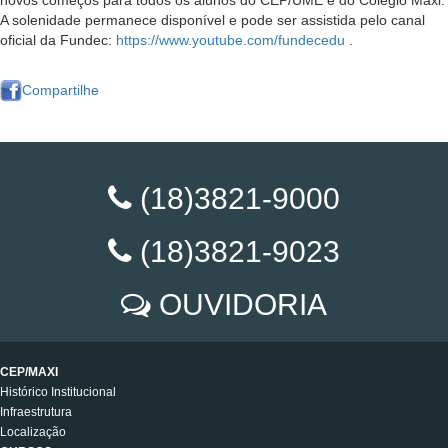
novos começos para todos os alunos do CEP/UME e do Colégio Maxi.
A solenidade permanece disponível e pode ser assistida pelo canal
oficial da Fundec:
https://www.youtube.com/fundecedu
.
Compartilhe
(18)3821-9000
(18)3821-9023
OUVIDORIA
CEP/MAXI
Histórico Institucional
Infraestrutura
Localização