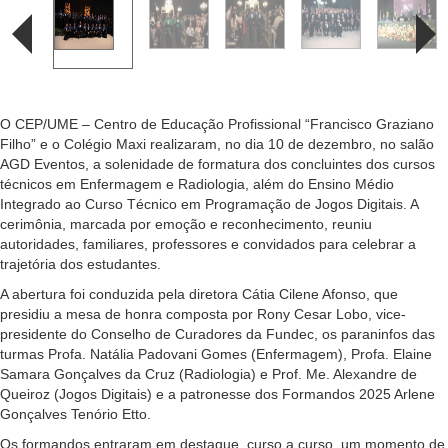
O CEP/UME – Centro de Educação Profissional “Francisco Graziano
Filho” e o Colégio Maxi realizaram, no dia 10 de dezembro, no salão
AGD Eventos, a solenidade de formatura dos concluintes dos cursos
técnicos em Enfermagem e Radiologia, além do Ensino Médio
Integrado ao Curso Técnico em Programação de Jogos Digitais. A
cerimônia, marcada por emoção e reconhecimento, reuniu
autoridades, familiares, professores e convidados para celebrar a
trajetória dos estudantes.
A abertura foi conduzida pela diretora Cátia Cilene Afonso, que
presidiu a mesa de honra composta por Rony Cesar Lobo, vice-
presidente do Conselho de Curadores da Fundec, os paraninfos das
turmas Profa. Natália Padovani Gomes (Enfermagem), Profa. Elaine
Samara Gonçalves da Cruz (Radiologia) e Prof. Me. Alexandre de
Queiroz (Jogos Digitais) e a patronesse dos Formandos 2025 Arlene
Gonçalves Tenório Etto.
Os formandos entraram em destaque, curso a curso, um momento de