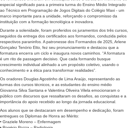
especial significado para a primeira turma do Ensino Médio Integrado
ao Técnico em Programação de Jogos Digitais do Colégio Maxi - um
marco importante para a unidade, reforçando o compromisso da
instituição com a formação tecnológica e inovadora.
Durante a solenidade, foram proferidos os juramentos dos três cursos,
seguidos da entrega dos certificados aos formandos, conduzida pelos
respectivos paraninfos. A patronesse dos Formandos de 2025, Arlene
Gonçalez Tenório Etto, fez seu pronunciamento e destacou que a
formatura encerra um ciclo e inaugura novos caminhos. “A formatura
é um rito de passagem decisivo. Que cada formando busque
crescimento individual alinhado a um propósito coletivo, usando o
conhecimento e a ética para transformar realidades”.
Os oradores Douglas Agostinho de Lima Araújo, representando as
turmas dos cursos técnicos, e as estudantes do ensino médio
Giovanna Silva Santana e Valentina Oliveira Vilela emocionaram o
público com discursos que ressaltaram os desafios, as conquistas e a
importância do apoio recebido ao longo da jornada educacional.
Aos alunos que se destacaram em desempenho e dedicação, foram
entregues os Diplomas de Honra ao Mérito:
• Graziele Moreno – Enfermagem
• Rogério Pozza – Radiologia