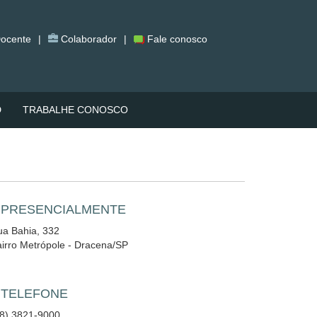
ocente
|
Colaborador
|
Fale conosco
D
TRABALHE CONOSCO
 PRESENCIALMENTE
a Bahia, 332
irro Metrópole - Dracena/SP
 TELEFONE
18) 3821-9000