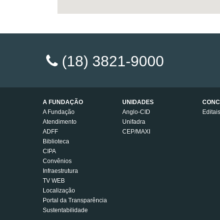
(18) 3821-9000
A FUNDAÇÃO
UNIDADES
CONC
A Fundação
Anglo-CID
Editai
Atendimento
Unifadra
ADFF
CEP/MAXI
Biblioteca
CIPA
Convênios
Infraestrutura
TV WEB
Localização
Portal da Transparência
Sustentabilidade