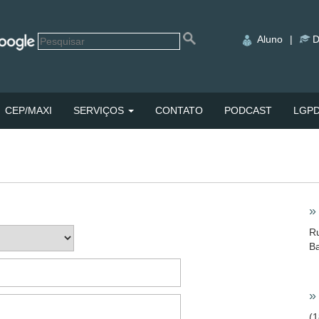
Aluno
|
D
CEP/MAXI
SERVIÇOS
CONTATO
PODCAST
LGP
»
Ru
Ba
»
(