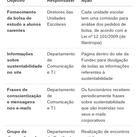
Objetivo
Responsável
Ação
Fornecimento
Diretores das
Cada unidade escolar
de bolsa de
Unidades
tem uma comissão para
estudo a alunos
Escolares
análise dos pedidos de
carentes
bolsa, de acordo com a
Lei nº 12.101/2009 (de
filantropia)
Informações
Departamento
Página dentro do site da
sobre
de
Fundec para divulgação
sustentabilidade
Comunicação
de todas as informações
no site
e T.I.
referentes à
sustentabilidade
Frases de
Departamento
Os funcionários recebem
conscientização
de
periodicamente frases
e mensagens
Comunicação
sobre sustentabilidade
nos e-mails
e T.I.
que são inseridas nos
seus e-mails
corporativos
Grupo de
Departamento
Realização de encontros