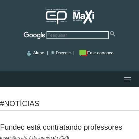
Aluno
|
|
Fale conosco
Docente
Nave
#NOTÍCIAS
Fundec está contratando professores
Inscrições até 7 de janeiro de 2026