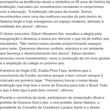
acompanha as tendências atuais e simboliza os 58 anos de história da
instituição, marcados por investimentos constantes e compromisso
com a educação. “A instituição não para de investir. Somos
reconhecidos como uma das melhores escolas do país dentro do
Sistema Anglo e hoje entregamos um espaço moderno, alinhado à
realidade dos alunos”, afirmou.
O diretor executivo, Edson Hissatomi Kai, ressaltou a alegria pela
inauguração e destacou a busca por oferecer o que há de melhor aos
estudantes. “Não vemos outras escolas proporcionando espaços
como esse. Queremos oferecer conforto, estrutura e um ambiente
que favoreça o desenvolvimento dos alunos”. Edson também
anunciou novos investimentos, como a construção de um novo ginásio
e a ampliação do colégio no próximo ano.
A diretora do Anglo-CID, Eulália Pires Fava, lembrou que o
crescimento da Fundec acontece porque o bem comum sempre é
colocado em primeiro lugar. “Precisamos honrar o nome dessa
instituição que hoje leva o nome de Dracena para todo o Brasil. Tudo
o que é feito aqui é pelo bem comum”, afirmou.
Durante a cerimônia da tarde, participaram da composição oficial a
prefeita de Dracena Geni Lobo, o vice-prefeito Jaime Nakano, o
presidente do Conselho de Curadores Luciano Gerlin e o diretor