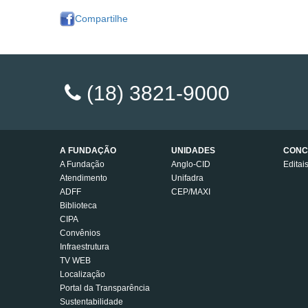
Compartilhe
(18) 3821-9000
A FUNDAÇÃO
UNIDADES
CONC
A Fundação
Anglo-CID
Editai
Atendimento
Unifadra
ADFF
CEP/MAXI
Biblioteca
CIPA
Convênios
Infraestrutura
TV WEB
Localização
Portal da Transparência
Sustentabilidade