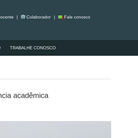
ocente
|
Colaborador
|
Fale conosco
D
TRABALHE CONOSCO
ncia acadêmica