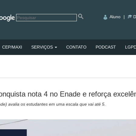
Aluno
|
D
CEP/MAXI
SERVIÇOS
CONTATO
PODCAST
LGP
nquista nota 4 no Enade e reforça excelê
) avalia os estudantes em uma escala que vai até 5.