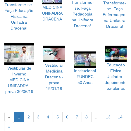
Transforme-
Transforme-
Transforme-se.
MEDICINA
se. Faça
se. Faça
Faça Educação
UNIFADRA
Pedagogia
Enfermagem
Física na
DRACENA
na Unifadra
na Unifadra
Unifadra
Dracena!
Dracena!
Dracena!
Educação
Vestibular
Vestibular de
Institucional
Física
Medicina
Inverno
FUNDEC
Unifadra -
Dracena -
MEDICINA
50 Anos
depoimento
prova
UNIFADRA -
ex-alunas
19/01/19
prova 30/06/19
«
1
2
3
4
5
6
7
8
...
13
14
»