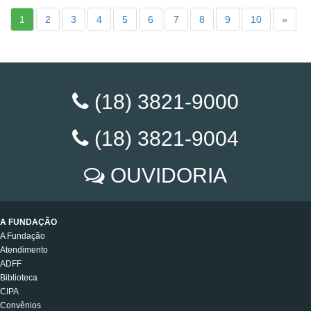
1
2
3
4
5
6
7
8
9
10
»
(18) 3821-9000
(18) 3821-9004
OUVIDORIA
A FUNDAÇÃO
A Fundação
Atendimento
ADFF
Biblioteca
CIPA
Convênios