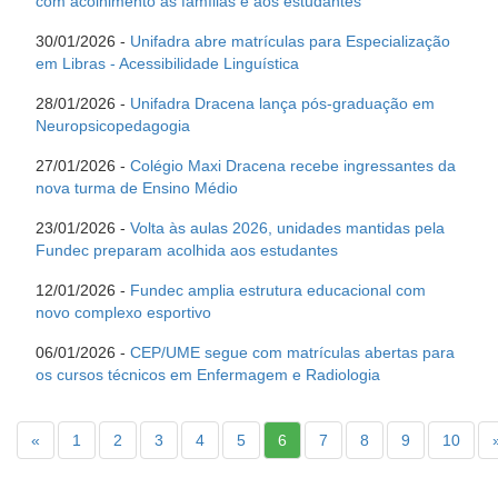
com acolhimento às famílias e aos estudantes
30/01/2026 -
Unifadra abre matrículas para Especialização
em Libras - Acessibilidade Linguística
28/01/2026 -
Unifadra Dracena lança pós-graduação em
Neuropsicopedagogia
27/01/2026 -
Colégio Maxi Dracena recebe ingressantes da
nova turma de Ensino Médio
23/01/2026 -
Volta às aulas 2026, unidades mantidas pela
Fundec preparam acolhida aos estudantes
12/01/2026 -
Fundec amplia estrutura educacional com
novo complexo esportivo
06/01/2026 -
CEP/UME segue com matrículas abertas para
os cursos técnicos em Enfermagem e Radiologia
«
1
2
3
4
5
6
7
8
9
10