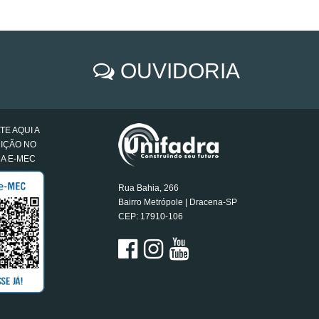
OUVIDORIA
E AQUI A
UIÇÃO NO
A E-MEC
Rua Bahia, 266
Bairro Metrópole | Dracena-SP
CEP: 17910-106