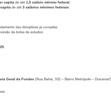
er capita
de até
1,5 salário mínimo federal
;
 capita
de até
3 salários mínimos federais
.
itamento das disciplinas já cursadas
cessão da bolsa de estudos
025
aria Geral da Fundec
(Rua Bahia, 332 – Bairro Metrópole – Dracena/S
sse: